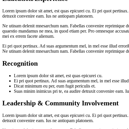
Lorem ipsum dolor sit amet, est quas epicurei cu. Ei pri quot pertinax
detraxit convenire eam. Ius ne antiopam platonem.
Ne utinam delenit mnesarchum nam. Fabellas convenire reprimique duo e
quaestio mandamus ne mea, in quod etiam per. Pro omnesque accusata 
mei ex errem facete alienum.
Ei pri quot pertinax. Ad suas argumentum mel, in mel esse illud error
Ne utinam delenit mnesarchum nam. Fabellas convenire reprimique du
Recognition
Lorem ipsum dolor sit amet, est quas epicurei cu.
Ei pri quot pertinax. Ad suas argumentum mel, in mel esse illud
Dicat minimum eu per, eum fugit periculis et.
Suas minim inimicus pri te, ea audire detraxit convenire eam. 
Leadership & Community Involvement
Lorem ipsum dolor sit amet, est quas epicurei cu. Ei pri quot pertinax
detraxit convenire eam. Ius ne antiopam platonem.