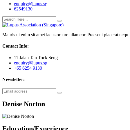
enquiry@lupus.sg
62549130
Mauris ut enim sit amet lacus ornare ullamcor. Praesent placerat nequ p
Contact Info:
11 Jalan Tan Tock Seng
enquiry@lupus.sg
+65 6254 9130
Newsletter:
Denise Norton
Education/Experience