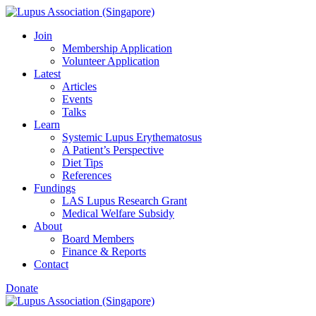
Skip
to
Join
content
Membership Application
Volunteer Application
Latest
Articles
Events
Talks
Learn
Systemic Lupus Erythematosus
A Patient’s Perspective
Diet Tips
References
Fundings
LAS Lupus Research Grant
Medical Welfare Subsidy
About
Board Members
Finance & Reports
Contact
Donate